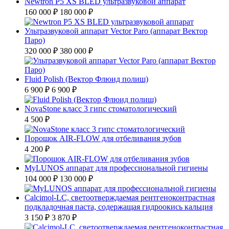
Newtron P5 XS BLED ультразвуковой аппарат
160 000 ₽
180 000 ₽
Ультразвуковой аппарат Vector Paro (аппарат Вектор
Паро)
320 000 ₽
380 000 ₽
Fluid Polish (Вектор Флюид полиш)
6 900 ₽
6 900 ₽
NovaStone класс 3 гипс стоматологический
4 500 ₽
Порошок AIR-FLOW для отбеливания зубов
4 200 ₽
MyLUNOS аппарат для профессиональной гигиены
104 000 ₽
130 000 ₽
Calcimol-LC, светоотверждаемая рентгеноконтрастная
подкладочная паста, содержащая гидроокись кальция
3 150 ₽
3 870 ₽