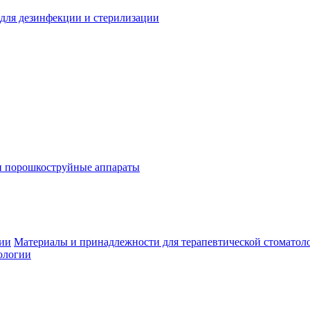
для дезинфекции и стерилизации
и порошкоструйные аппараты
гии
Материалы и принадлежности для терапевтической стоматол
ологии