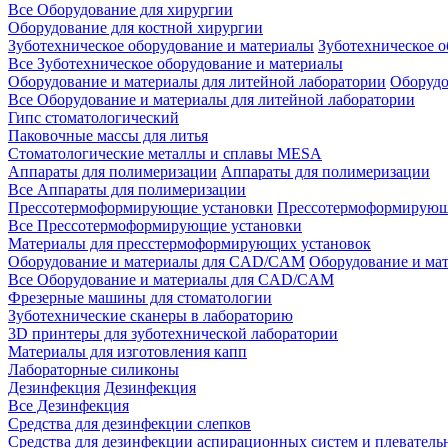
Все Оборудование для хирургии
Оборудование для костной хирургии
Зуботехническое оборудование и материалы
Зуботехническое 
Все Зуботехническое оборудование и материалы
Оборудование и материалы для литейной лаборатории
Оборудо
Все Оборудование и материалы для литейной лаборатории
Гипс стоматологический
Паковочные массы для литья
Стоматологические металлы и сплавы MESA
Аппараты для полимеризации
Аппараты для полимеризации
Все Аппараты для полимеризации
Прессотермоформирующие установки
Прессотермоформирующ
Все Прессотермоформирующие установки
Материалы для пресстермоформирующих установок
Оборудование и материалы для CAD/CAM
Оборудование и м
Все Оборудование и материалы для CAD/CAM
Фрезерные машины для стоматологии
Зуботехнические сканеры в лабораторию
3D принтеры для зуботехнической лаборатории
Материалы для изготовления капп
Лабораторные силиконы
Дезинфекция
Дезинфекция
Все Дезинфекция
Средства для дезинфекции слепков
Средства для дезинфекции аспирационных систем и плеватель