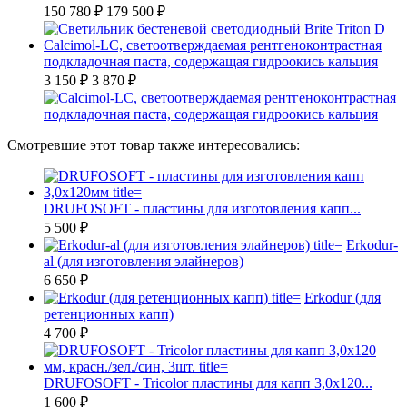
150 780 ₽
179 500 ₽
Calcimol-LC, светоотверждаемая рентгеноконтрастная
подкладочная паста, содержащая гидроокись кальция
3 150 ₽
3 870 ₽
Смотревшие этот товар также интересовались:
DRUFOSOFT - пластины для изготовления капп...
5 500 ₽
Erkodur-
al (для изготовления элайнеров)
6 650 ₽
Erkodur (для
ретенционных капп)
4 700 ₽
DRUFOSOFT - Tricolor пластины для капп 3,0х120...
1 600 ₽