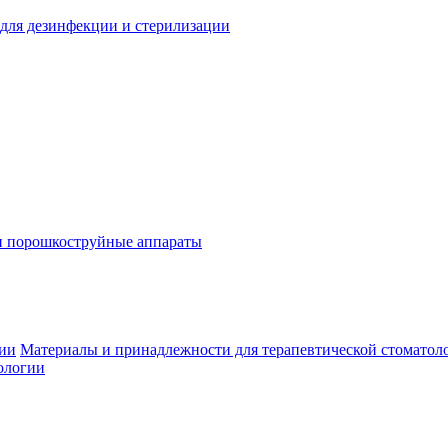
для дезинфекции и стерилизации
и порошкоструйные аппараты
гии
Материалы и принадлежности для терапевтической стоматол
ологии