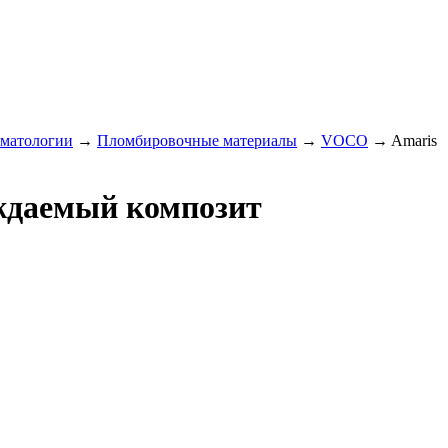
оматологии
→
Пломбировочные материалы
→
VOCO
→
Amaris
рждаемый композит