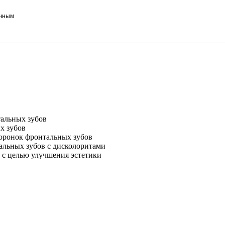
ичным
тальных зубов
ых зубов
оронок фронтальных зубов
альных зубов с дисколоритами
в с целью улучшения эстетики