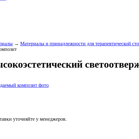
ериалы
→
Материалы и принадлежности для терапевтической ст
омпозит
ысокоэстетический светоотве
тавки уточняйте у менеджеров.