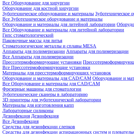
Все Оборудование для хирургии
Оборудование для костной хирургии
Зуботехническое оборудование и материалы
Зуботехническое 
Все Зуботехническое оборудование и материалы
Оборудование и материалы для литейной лаборатории
Оборудо
Все Оборудование и материалы для литейной лаборатории
Гипс стоматологический
Паковочные массы для литья
Стоматологические металлы и сплавы MESA
Аппараты для полимеризации
Аппараты для полимеризации
Все Аппараты для полимеризации
Прессотермоформирующие установки
Прессотермоформирующ
Все Прессотермоформирующие установки
Материалы для пресстермоформирующих установок
Оборудование и материалы для CAD/CAM
Оборудование и м
Все Оборудование и материалы для CAD/CAM
Фрезерные машины для стоматологии
Зуботехнические сканеры в лабораторию
3D принтеры для зуботехнической лаборатории
Материалы для изготовления капп
Лабораторные силиконы
Дезинфекция
Дезинфекция
Все Дезинфекция
Средства для дезинфекции слепков
Средства для дезинфекции аспирационных систем и плеватель