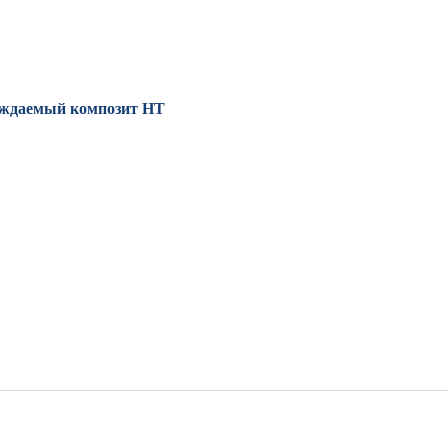
ерждаемый композит
HT