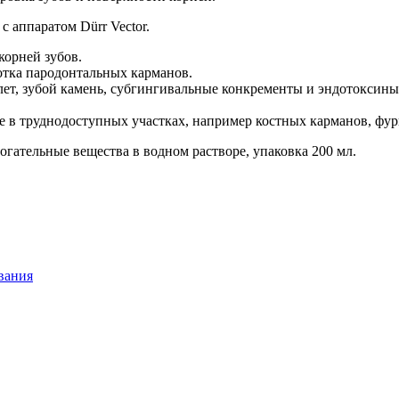
с аппаратом Dürr Vector.
корней зубов.
отка пародонтальных карманов.
ет, зубой камень, субгингивальные конкременты и эндотоксины
же в труднодоступных участках, например костных карманов, фу
могательные вещества в водном растворе, упаковка 200 мл.