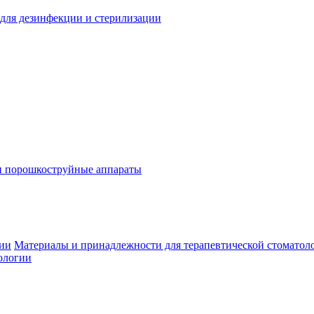
для дезинфекции и стерилизации
и порошкоструйные аппараты
гии
Материалы и принадлежности для терапевтической стоматол
ологии