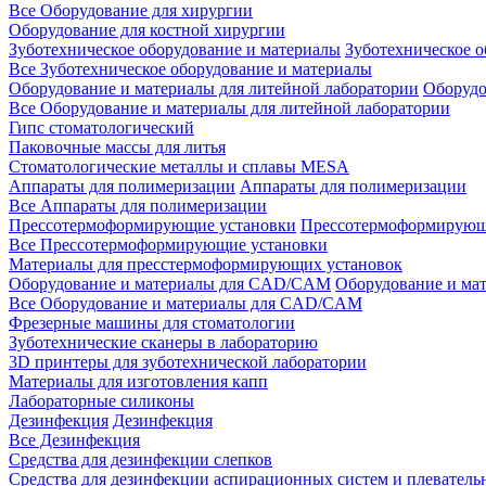
Все Оборудование для хирургии
Оборудование для костной хирургии
Зуботехническое оборудование и материалы
Зуботехническое 
Все Зуботехническое оборудование и материалы
Оборудование и материалы для литейной лаборатории
Оборудо
Все Оборудование и материалы для литейной лаборатории
Гипс стоматологический
Паковочные массы для литья
Стоматологические металлы и сплавы MESA
Аппараты для полимеризации
Аппараты для полимеризации
Все Аппараты для полимеризации
Прессотермоформирующие установки
Прессотермоформирующ
Все Прессотермоформирующие установки
Материалы для пресстермоформирующих установок
Оборудование и материалы для CAD/CAM
Оборудование и м
Все Оборудование и материалы для CAD/CAM
Фрезерные машины для стоматологии
Зуботехнические сканеры в лабораторию
3D принтеры для зуботехнической лаборатории
Материалы для изготовления капп
Лабораторные силиконы
Дезинфекция
Дезинфекция
Все Дезинфекция
Средства для дезинфекции слепков
Средства для дезинфекции аспирационных систем и плеватель