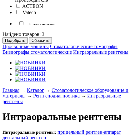
ACTEON
Vatech
Только в наличии
Найдено товаров:
3
Проявочные машины
Стоматологические томографы
Визиографы стоматологические
Интраоральные рентгены
Главная
→
Каталог
→
Стоматологическое оборудование и
материалы
→
Рентгенодиагностика
→
Интраоральные
рентгены
Интраоральные рентгены
прицельный рентген-аппарат
Интраоральные рентгены:
дентальный рентген